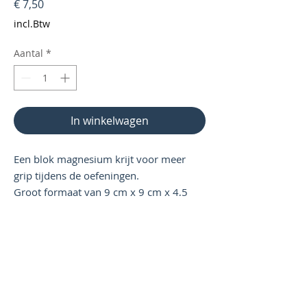
Prijs
€ 7,50
incl.Btw
Aantal
*
In winkelwagen
Een blok magnesium krijt voor meer
grip tijdens de oefeningen.
Groot formaat van 9 cm x 9 cm x 4,5
cm.
Contact
Gymnasten hall of fame