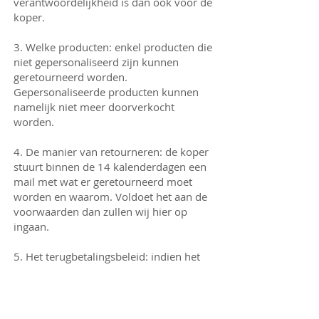
verantwoordelijkheid is dan ook voor de
koper.
3. Welke producten: enkel producten die
niet gepersonaliseerd zijn kunnen
geretourneerd worden.
Gepersonaliseerde producten kunnen
namelijk niet meer doorverkocht
worden.
4. De manier van retourneren: de koper
stuurt binnen de 14 kalenderdagen een
mail met wat er geretourneerd moet
worden en waarom. Voldoet het aan de
voorwaarden dan zullen wij hier op
ingaan.
5. Het terugbetalingsbeleid: indien het
product met alle nodige voorwaarden
bij ons terechtkomt en het product
vertoont geen schade of gebruikssporen
dan betalen wij het volledige bedrag